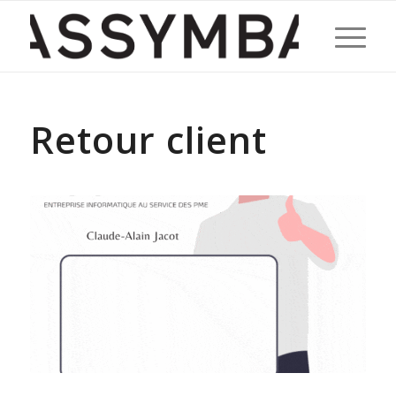
dit :
dit :
Retour client