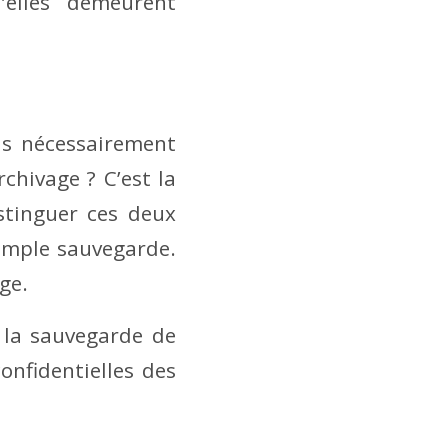
’elles demeurent
as nécessairement
chivage ? C’est la
stinguer ces deux
 simple sauvegarde.
ge.
r la sauvegarde de
onfidentielles des